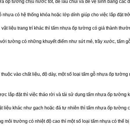
 ốp tường chịu nước tốt, dễ lau chùi và dễ vệ sinh bằng các 
ỗ nhựa có hệ thống khóa hoặc lớp dính giúp cho việc lắp đặt t
 vật liệu trang trí khác thì tấm nhựa ốp tường có giá thành thư
 với tường có những khuyết điểm như sứt mẻ, trầy xước, tấm 
huộc vào chất liệu, độ dày, một số loại tấm gỗ nhựa ốp tường 
ược lắp đặt thì việc tháo rời và tái sử dụng tấm nhựa ốp tường 
t liệu khác như gạch hoặc đá tự nhiên thì tấm nhựa ốp tường có 
ng môi trường có nhiệt độ cao thì một số loại tấm nhựa có thể bị