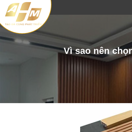
Skip
to
content
Vì sao nên chọ