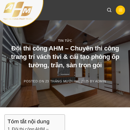
Skip
to
content
TIN TỨC
Đội thi công AHM – Chuyên thi công
trang trí vách tivi & cải tạo phòng ốp
tường, trần, sàn trọn gói
POSTED ON
23 THÁNG MƯỜI HAI, 2025
BY
ADMIN
Tóm tắt nội dung
Đội thi công AHM –