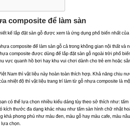
a composite để làm sàn
ết kế lắp đặt sàn gỗ được xem là ứng dụng phổ biến nhất của lo
hựa composite để làm sàn gỗ cả trong không gian nội thất và n
nhựa composite được dùng để lắp đặt sàn gỗ ngoài trời phổ bi
khu vực quanh hồ bơi hay khu vui chơi dành cho trẻ em hoặc 
 Việt Nam thì vật liệu này hoàn toàn thích hợp. Khả năng chịu n
của nhiệt độ thì vật liệu trang trí làm từ gỗ nhựa composite là m
ạn có thể lựa chọn nhiều kiểu dáng tùy theo sở thích như: tấm 
có kích thước đa dạng khác nhau như tấm sàn hình chữ nhật ho
ng khá phong phú như màu đen, màu gỗ hay màu cafe, màu nâu
 lựa chọn.