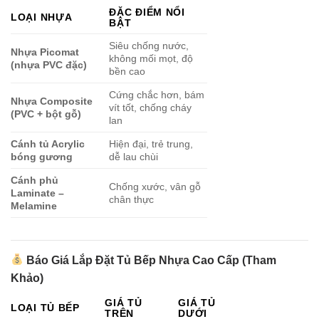
ĐẶC ĐIỂM NỔI
LOẠI NHỰA
BẬT
Siêu chống nước,
Nhựa Picomat
không mối mọt, độ
(nhựa PVC đặc)
bền cao
Cứng chắc hơn, bám
Nhựa Composite
vít tốt, chống cháy
(PVC + bột gỗ)
lan
Cánh tủ Acrylic
Hiện đại, trẻ trung,
bóng gương
dễ lau chùi
Cánh phủ
Chống xước, vân gỗ
Laminate –
chân thực
Melamine
Báo Giá Lắp Đặt Tủ Bếp Nhựa Cao Cấp (Tham
Khảo)
GIÁ TỦ
GIÁ TỦ
LOẠI TỦ BẾP
TRÊN
DƯỚI