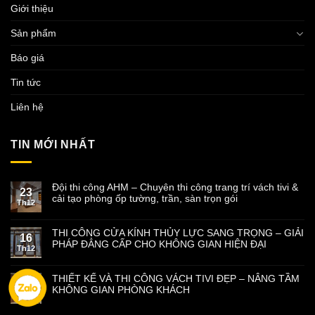
Giới thiệu
Sản phẩm
Báo giá
Tin tức
Liên hệ
TIN MỚI NHẤT
Đội thi công AHM – Chuyên thi công trang trí vách tivi &
23
cải tạo phòng ốp tường, trần, sàn trọn gói
Th12
THI CÔNG CỬA KÍNH THỦY LỰC SANG TRỌNG – GIẢI
16
PHÁP ĐẲNG CẤP CHO KHÔNG GIAN HIỆN ĐẠI
Th12
THIẾT KẾ VÀ THI CÔNG VÁCH TIVI ĐẸP – NÂNG TẦM
09
KHÔNG GIAN PHÒNG KHÁCH
Th12