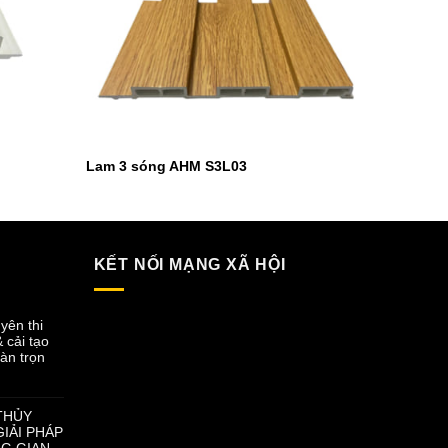
Lam 3 sóng AHM S3L03
KẾT NỐI MẠNG XÃ HỘI
yên thi
& cải tạo
àn trọn
THỦY
IẢI PHÁP
G GIAN