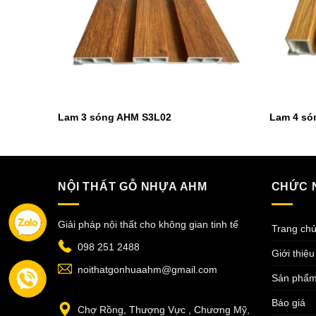
Lam 3 sóng AHM S3L02
Lam 4 só
NỘI THẤT GỖ NHỰA AHM
CHỨC 
Giải pháp nội thất cho không gian tinh tế
Trang ch
098 251 2488
Giới thiệu
noithatgonhuaahm@gmail.com
Sản phẩ
Báo giá
Chợ Rồng, Thượng Vực , Chương Mỹ,