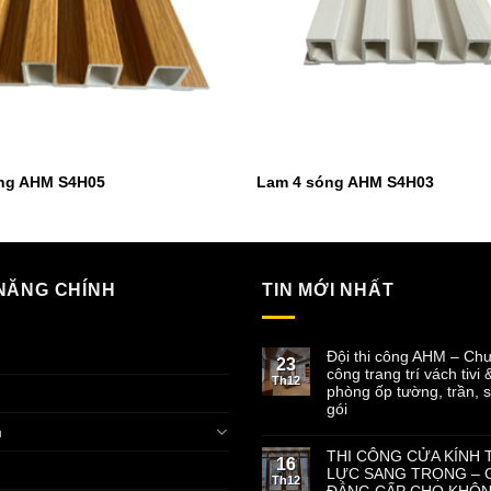
ng AHM S4H05
Lam 4 sóng AHM S4H03
NĂNG CHÍNH
TIN MỚI NHẤT
ủ
Đội thi công AHM – Chu
23
công trang trí vách tivi 
Th12
phòng ốp tường, trần, s
gói
m
THI CÔNG CỬA KÍNH 
16
LỰC SANG TRỌNG – G
Th12
ĐẲNG CẤP CHO KHÔN