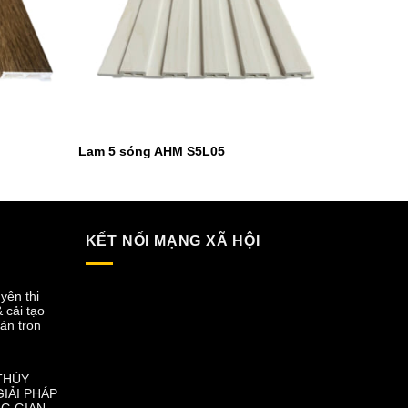
Lam 5 sóng AHM S5L05
KẾT NỐI MẠNG XÃ HỘI
yên thi
& cải tạo
àn trọn
THỦY
IẢI PHÁP
G GIAN