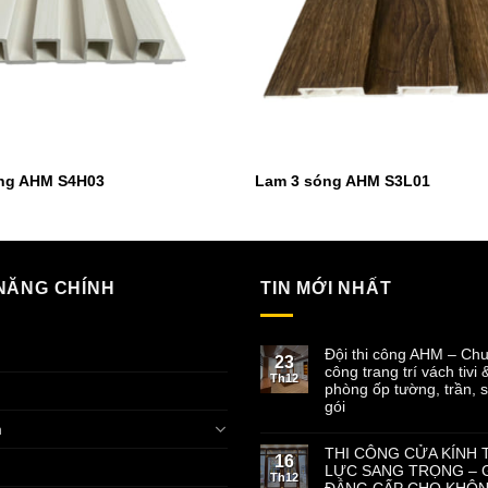
ng AHM S4H03
Lam 3 sóng AHM S3L01
NĂNG CHÍNH
TIN MỚI NHẤT
ủ
Đội thi công AHM – Chu
23
công trang trí vách tivi 
Th12
phòng ốp tường, trần, s
gói
m
THI CÔNG CỬA KÍNH 
16
LỰC SANG TRỌNG – G
Th12
ĐẲNG CẤP CHO KHÔN