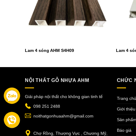
Lam 4 sóng AHM S4H09
Lam 4 só
NỘI THẤT GỖ NHỰA AHM
CHỨC 
Giải pháp nội thất cho không gian tinh tế
Trang ch
098 251 2488
Giới thiệu
noithatgonhuaahm@gmail.com
Sản phẩ
Báo giá
Chợ Rồng, Thượng Vực , Chương Mỹ,