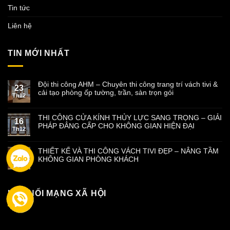
Tin tức
Liên hệ
TIN MỚI NHẤT
Đội thi công AHM – Chuyên thi công trang trí vách tivi &
23
cải tạo phòng ốp tường, trần, sàn trọn gói
Th12
THI CÔNG CỬA KÍNH THỦY LỰC SANG TRỌNG – GIẢI
16
PHÁP ĐẲNG CẤP CHO KHÔNG GIAN HIỆN ĐẠI
Th12
THIẾT KẾ VÀ THI CÔNG VÁCH TIVI ĐẸP – NÂNG TẦM
09
KHÔNG GIAN PHÒNG KHÁCH
Th12
KẾT NỐI MẠNG XÃ HỘI