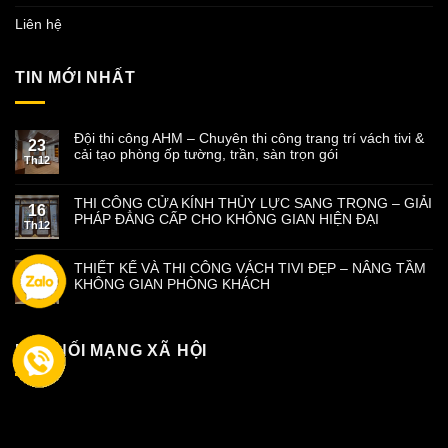
Liên hệ
TIN MỚI NHẤT
Đội thi công AHM – Chuyên thi công trang trí vách tivi &
23
cải tạo phòng ốp tường, trần, sàn trọn gói
Th12
THI CÔNG CỬA KÍNH THỦY LỰC SANG TRỌNG – GIẢI
16
PHÁP ĐẲNG CẤP CHO KHÔNG GIAN HIỆN ĐẠI
Th12
THIẾT KẾ VÀ THI CÔNG VÁCH TIVI ĐẸP – NÂNG TẦM
09
KHÔNG GIAN PHÒNG KHÁCH
Th12
KẾT NỐI MẠNG XÃ HỘI