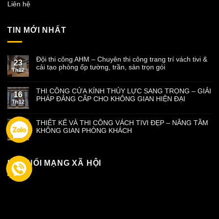
Liên hệ
TIN MỚI NHẤT
Đội thi công AHM – Chuyên thi công trang trí vách tivi &
23
cải tạo phòng ốp tường, trần, sàn trọn gói
Th12
THI CÔNG CỬA KÍNH THỦY LỰC SANG TRỌNG – GIẢI
16
PHÁP ĐẲNG CẤP CHO KHÔNG GIAN HIỆN ĐẠI
Th12
THIẾT KẾ VÀ THI CÔNG VÁCH TIVI ĐẸP – NÂNG TẦM
09
KHÔNG GIAN PHÒNG KHÁCH
Th12
KẾT NỐI MẠNG XÃ HỘI