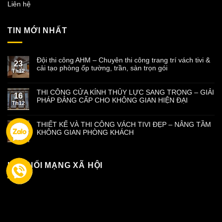
Liên hệ
TIN MỚI NHẤT
Đội thi công AHM – Chuyên thi công trang trí vách tivi &
23
cải tạo phòng ốp tường, trần, sàn trọn gói
Th12
THI CÔNG CỬA KÍNH THỦY LỰC SANG TRỌNG – GIẢI
16
PHÁP ĐẲNG CẤP CHO KHÔNG GIAN HIỆN ĐẠI
Th12
THIẾT KẾ VÀ THI CÔNG VÁCH TIVI ĐẸP – NÂNG TẦM
09
KHÔNG GIAN PHÒNG KHÁCH
Th12
KẾT NỐI MẠNG XÃ HỘI